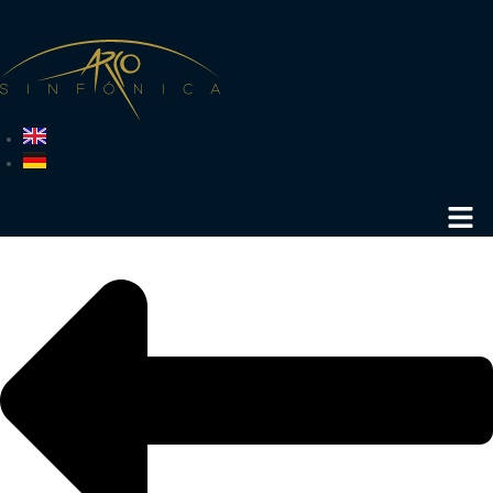
più recenti: con la band NOLA, formata da due tromboni e una sezione
ritmica, ha esplorato con grande verve la musica secondo le tradizioni della
“second line”.