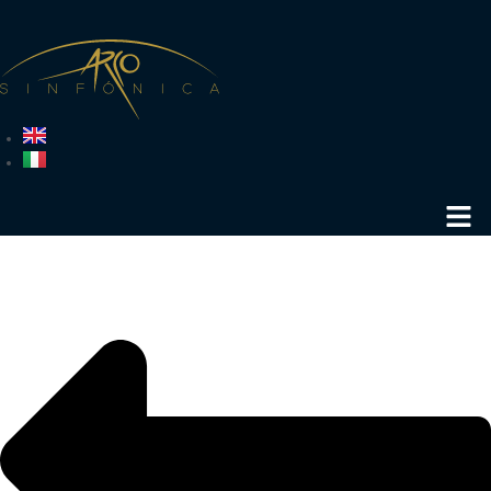
Literatur. Crossover Projekte führten sie ins Tanztheater Pina Bausch und
ins tanzhaus NRW. Im Jahr 2019 wirkte Salome an der DVD Produktion
„Ohne Strom“ der Toten Hosen mit. Salome Amend ist seit 2018 Dozentin
an der Folkwang Musikschule Essen und an der Bergischen Universität
Wuppertal.