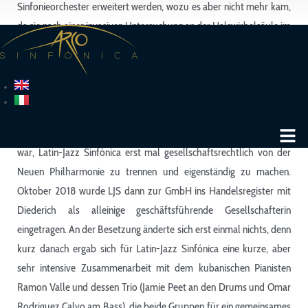
Sinfonieorchester erweitert werden, wozu es aber nicht mehr kam,
da sie nach einer invasiven Untersuchung an der Halswirbelsäule im
Januar 2007 viele ihrer Grundfähigkeiten erst wieder erlernen
musste. Die Big Band zerbrach. Der andere Grund für die Tour war,
dass sie prüfen wollte, ob die Besetzung passte, sollte sie an einer
Weiterführung eines Latin-Orchesters festhalten wollen.
Diese kleine, erste Tour brachte einige Erkenntnisse. Eine davon
war, Latin-Jazz Sinfónica erst mal gesellschaftsrechtlich von der
Neuen Philharmonie zu trennen und eigenständig zu machen.
Oktober 2018 wurde LJS dann zur GmbH ins Handelsregister mit
Diederich als alleinige geschäftsführende Gesellschafterin
eingetragen. An der Besetzung änderte sich erst einmal nichts, denn
kurz danach ergab sich für Latin-Jazz Sinfónica eine kurze, aber
sehr intensive Zusammenarbeit mit dem kubanischen Pianisten
Ramon Valle und dessen Trio (Jamie Peet an den Drums und Omar
Rodriguez Calvo am Bass), die beide Gruppen für ein gemeinsames