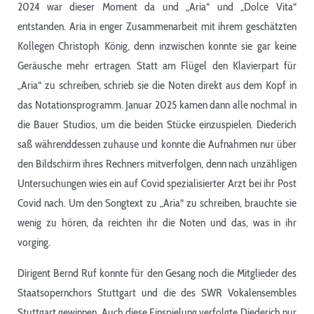
2024 war dieser Moment da und „Aria“ und „Dolce Vita“
entstanden. Aria in enger Zusammenarbeit mit ihrem geschätzten
Kollegen Christoph König, denn inzwischen konnte sie gar keine
Geräusche mehr ertragen. Statt am Flügel den Klavierpart für
„Aria“ zu schreiben, schrieb sie die Noten direkt aus dem Kopf in
das Notationsprogramm. Januar 2025 kamen dann alle nochmal in
die Bauer Studios, um die beiden Stücke einzuspielen. Diederich
saß währenddessen zuhause und konnte die Aufnahmen nur über
den Bildschirm ihres Rechners mitverfolgen, denn nach unzähligen
Untersuchungen wies ein auf Covid spezialisierter Arzt bei ihr Post
Covid nach. Um den Songtext zu „Aria“ zu schreiben, brauchte sie
wenig zu hören, da reichten ihr die Noten und das, was in ihr
vorging.
Dirigent Bernd Ruf konnte für den Gesang noch die Mitglieder des
Staatsopernchors Stuttgart und die des SWR Vokalensembles
Stuttgart gewinnen. Auch diese Einspielung verfolgte Diederich nur