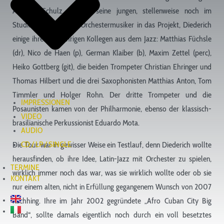
Andreas Schulz brachte seine jungen, stellenweise noch im
Studium befindenden Orchestermusiker in das Projekt, Diederich
einige ihrer langjährigen Kollegen aus dem Jazz: Matthias Füchsle
(dr), Nico de Haen (p), German Klaiber (b), Maxim Zettel (perc),
Heiko Gottberg (git), die beiden Trompeter Christian Ehringer und
Thomas Hilbert und die drei Saxophonisten Matthias Anton, Tom
Timmler und Holger Rohn. Der dritte Trompeter und die
IMPRESSIONEN
Posaunisten kamen von der Philharmonie, ebenso der klassisch-
VIDEO
brasilianische Perkussionist Eduardo Mota.
AUDIO
CD / LP / SINGLE
Die Tour war in gewisser Weise ein Testlauf, denn Diederich wollte
herausfinden, ob ihre Idee, Latin-Jazz mit Orchester zu spielen,
TERMINE
wirklich immer noch das war, was sie wirklich wollte oder ob sie
KONTAKT
nur einem alten, nicht in Erfüllung gegangenem Wunsch von 2007
nachhing. Ihre im Jahr 2002 gegründete „Afro Cuban City Big
Band“, sollte damals eigentlich noch durch ein voll besetztes