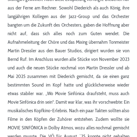
aus der Ferne am Rechner. Sowohl Diederich als auch König, ihre
langjährigen Kollegen aus der Jazz-Group und das Orchester
bangten um die Zukunft des Orchesters, gaben die Hoffnung aber
nicht auf, dass sich alles noch zum Guten wendet. Die
Aufnahmeleitung der Chöre und das Mixing übernahm Tonmeister
Martin Dressler aus den Bauer Studios, dirigiert wurden sie von
Bernd Ruf. Im Anschluss wurden alle Stücke von November 2023
und auch die neuen Stücke nochmal von Martin Dressler und ab
Mai 2025 zusammen mit Diederich gemischt, da sie einen ganz
bestimmten Sound im Kopf hatte und glücklicherweise wieder
etwas stabiler war. „Wo Movie Sinfónica draufsteht, muss auch
Movie Sinfónica drin sein“. Damit war klar, was ihr vorschwebte: Ein
musikalisches Kopfkino-Erlebnis. Nach ein paar Takten sollten also
Filme in den Köpfen der Zuhörer entstehen. Zudem wollte sie
MOVIE SINFÓNICA in Dolby Atmos, wozu alles nochmal gemischt
werden musste. Die VÖ für August `25 konnte nicht gehalten