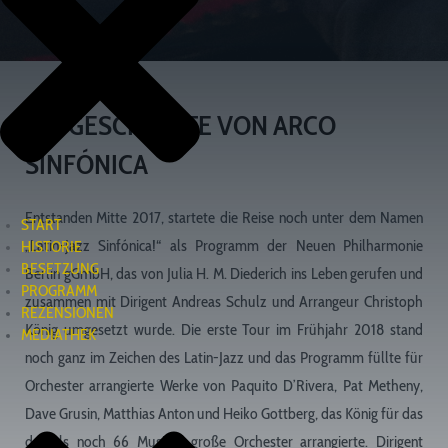
DIE GESCHICHTE VON ARCO
SINFÓNICA
Entstanden Mitte 2017, startete die Reise noch unter dem Namen
START
„Latin-Jazz Sinfónica!“ als Programm der Neuen Philharmonie
HISTORIE
BESETZUNG
Berlin gGmbH, das von Julia H. M. Diederich ins Leben gerufen und
PROGRAMM
zusammen mit Dirigent Andreas Schulz und Arrangeur Christoph
REZENSIONEN
König umgesetzt wurde. Die erste Tour im Frühjahr 2018 stand
MEDIATHEK
noch ganz im Zeichen des Latin-Jazz und das Programm füllte für
Orchester arrangierte Werke von Paquito D’Rivera, Pat Metheny,
Dave Grusin, Matthias Anton und Heiko Gottberg, das König für das
damals noch 66 Musiker große Orchester arrangierte. Dirigent