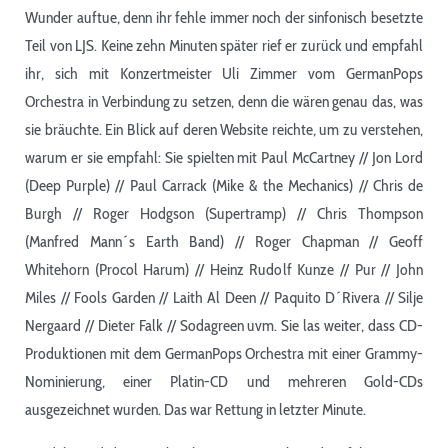
Wunder auftue, denn ihr fehle immer noch der sinfonisch besetzte
Teil von LJS. Keine zehn Minuten später rief er zurück und empfahl
ihr, sich mit Konzertmeister Uli Zimmer vom GermanPops
Orchestra in Verbindung zu setzen, denn die wären genau das, was
sie bräuchte. Ein Blick auf deren Website reichte, um zu verstehen,
warum er sie empfahl: Sie spielten mit Paul McCartney // Jon Lord
(Deep Purple) // Paul Carrack (Mike & the Mechanics) // Chris de
Burgh // Roger Hodgson (Supertramp) // Chris Thompson
(Manfred Mann´s Earth Band) // Roger Chapman // Geoff
Whitehorn (Procol Harum) // Heinz Rudolf Kunze // Pur // John
Miles // Fools Garden // Laith Al Deen // Paquito D´Rivera // Silje
Nergaard // Dieter Falk // Sodagreen uvm. Sie las weiter, dass CD-
Produktionen mit dem GermanPops Orchestra mit einer Grammy-
Nominierung, einer Platin-CD und mehreren Gold-CDs
ausgezeichnet wurden. Das war Rettung in letzter Minute.